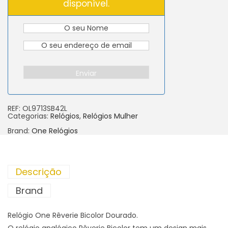
disponível.
Enviar
REF:
OL9713SB42L
Categorias:
Relógios
,
Relógios Mulher
Brand:
One Relógios
Descrição
Brand
Relógio One Rêverie Bicolor Dourado.
O relógio analógico Rêverie Bicolor tem um design mais