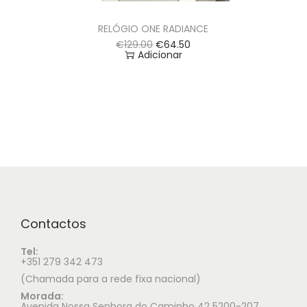
RELÓGIO ONE RADIANCE
€
129.00
€
64.50
Adicionar
Contactos
Tel:
+351 279 342 473
(Chamada para a rede fixa nacional)
Morada:
Avenida Nossa Senhora do Caminho 42 5200-207