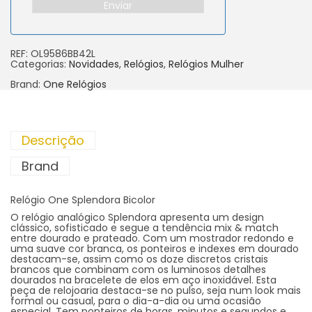
Enviar
REF:
OL9586BB42L
Categorias:
Novidades
,
Relógios
,
Relógios Mulher
Brand:
One Relógios
Descrição
Brand
Relógio One Splendora Bicolor
O relógio analógico Splendora apresenta um design
clássico, sofisticado e segue a tendência mix & match
entre dourado e prateado. Com um mostrador redondo e
uma suave cor branca, os ponteiros e indexes em dourado
destacam-se, assim como os doze discretos cristais
brancos que combinam com os luminosos detalhes
dourados na bracelete de elos em aço inoxidável. Esta
peça de relojoaria destaca-se no pulso, seja num look mais
formal ou casual, para o dia-a-dia ou uma ocasião
especial. Tem ponteiros de horas, minutos e segundos e