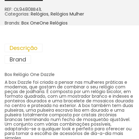
REF:
OL9480BB41L
Categorias:
Relógios
,
Relógios Mulher
Brands:
Box One
One Relógios
Descrição
Brand
Box Relógio One Dazzle
A box Dazzle foi criada a pensar nas mulheres práticas e
modernas, que gostam de combinar o seu relógio com
peças de joalharia. É composta por um relógio bicolor, em
formato quadrado, com um mostrador branco e indexes e
ponteiros dourados e uma bracelete de mosaicos dourada
no centro e prateada no exterior. A box também tem duas
pulseiras, uma pulseira escrava lisa em dourado e uma
pulseira totalmente composta por cristais zircónias
brancas terminando num fecho de mosquetão ajustável.
Um conjunto com várias combinações possíveis,
adaptando-se a qualquer look e perfeito para oferecer ou
para tornar a escolha de acessórios de dia-a-dia mais
simples.