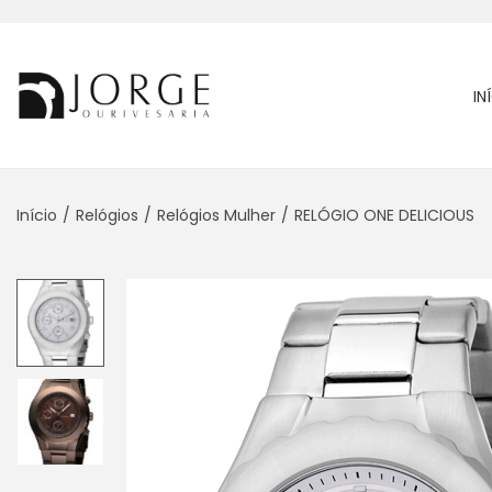
IN
Início
/
Relógios
/
Relógios Mulher
/
RELÓGIO ONE DELICIOUS