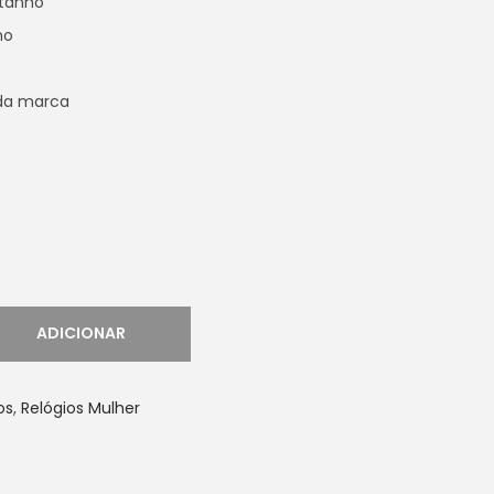
stanho
ho
 da marca
ADICIONAR
os
,
Relógios Mulher