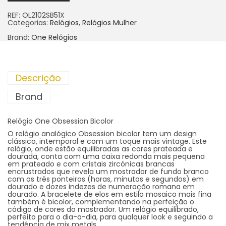
REF:
OL2102SB51X
Categorias:
Relógios
,
Relógios Mulher
Brand:
One Relógios
Descrição
Brand
Relógio One Obsession Bicolor
O relógio analógico Obsession bicolor tem um design
clássico, intemporal e com um toque mais vintage. Este
relógio, onde estão equilibradas as cores prateada e
dourada, conta com uma caixa redonda mais pequena
em prateado e com cristais zircónicas brancas
encrustrados que revela um mostrador de fundo branco
com os três ponteiros (horas, minutos e segundos) em
dourado e dozes indezes de numeração romana em
dourado. A bracelete de elos em estilo mosaico mais fina
também é bicolor, complementando na perfeição o
código de cores do mostrador. Um relógio equilibrado,
perfeito para o dia-a-dia, para qualquer look e seguindo a
tendência de mix metals.