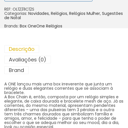
REF:
OL1231IC12S
Categorias:
Novidades
,
Relógios
,
Relógios Mulher
,
Sugestões
de Natal
Brands:
Box One
One Relógios
Descrição
Avaliações (0)
Brand
A ONE lançou mais uma box irreverente que junta um
relógio e duas elegantes correntes que se associam à
bracelete.
A Box Chain é, então, composta por um relógio simples e
elegante, de caixa dourada e bracelete mesh de aço. Já as
correntes, do mesmo material, apresentam pendentes
diferentes – uma das pulseiras tem 3 pérolas e a outra
tem três charmes dourados que simbolizam família e
amigos, amor, e felicidade – para que tenha o poder de
escolher o que se adequa melhor ao seu mood, dia a dia,
look ou ocasião especial.