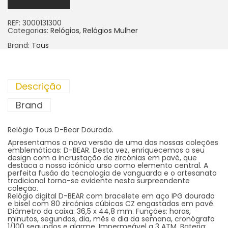
REF:
3000131300
Categorias:
Relógios
,
Relógios Mulher
Brand:
Tous
Descrição
Brand
Relógio Tous D-Bear Dourado.
Apresentamos a nova versão de uma das nossas coleções
emblemáticas: D-BEAR. Desta vez, enriquecemos o seu
design com a incrustação de zircónias em pavé, que
destaca o nosso icónico urso como elemento central. A
perfeita fusão da tecnologia de vanguarda e o artesanato
tradicional torna-se evidente nesta surpreendente
coleção.
Relógio digital D-BEAR com bracelete em aço IPG dourado
e bisel com 80 zircónias cúbicas CZ engastadas em pavé.
Diâmetro da caixa: 36,5 x 44,8 mm. Funções: horas,
minutos, segundos, dia, mês e dia da semana, cronógrafo
1/100 segundos e alarme. Impermeável a 3 ATM. Bateria: