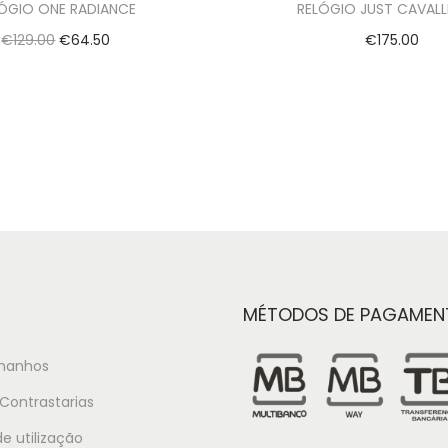
ÓGIO ONE RADIANCE
RELÓGIO JUST CAVALL
€
129.00
€
64.50
€
175.00
Adicionar
Adicionar
MÉTODOS DE PAGAMEN
manhos
Contrastarias
e utilização