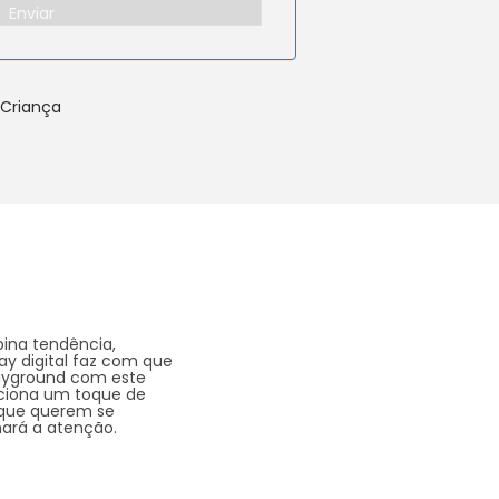
Enviar
 Criança
mbina tendência,
lay digital faz com que
playground com este
iciona um toque de
s que querem se
mará a atenção.