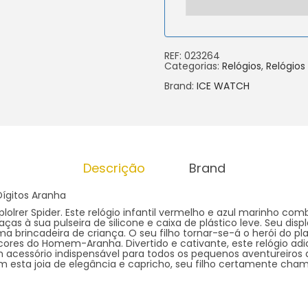
REF:
023264
Categorias:
Relógios
,
Relógios
Brand:
ICE WATCH
Descrição
Brand
Dígitos Aranha
plolrer Spider. Este relógio infantil vermelho e azul marinho co
aças à sua pulseira de silicone e caixa de plástico leve. Seu disp
ma brincadeira de criança. O seu filho tornar-se-á o herói do 
ores do Homem-Aranha. Divertido e cativante, este relógio ad
Um acessório indispensável para todos os pequenos aventureiro
m esta joia de elegância e capricho, seu filho certamente cha