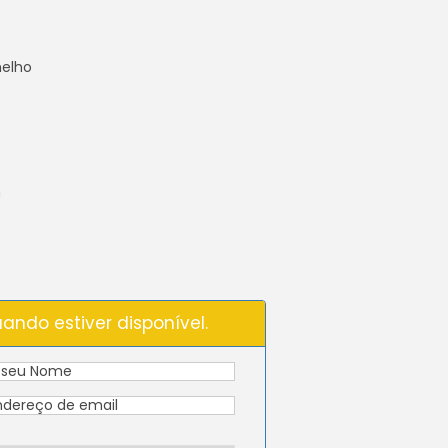
melho
m
ando estiver disponível.