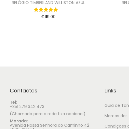
RELÓGIO TIMBERLAND WILLISTON AZUL
REL
€
119.00
Adicionar
Contactos
Links
Tel:
Guia de Ta
+351 279 342 473
(Chamada para a rede fixa nacional)
Marcas das 
Morada:
Avenida Nossa Senhora do Caminho 42
Condições d