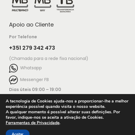
Apoio ao Cliente
Por Telefone
+351 279 342 473
(Chamada para a rede fixa nacional)
Whatsapp
Messenger FB
Dias úteis 09:00 – 19:00
A tecnologia de Cookies ajuda-nos a proporcionar-lhe a melhor
experiência possível quando visita o nosso website.
A qualquer momento é possível alterar suas definições. Por
favor, indique-nos se aceita a ativação de Cookies.
Ferramentas de Privacidade
.
Open c
© 2025 Jorge Ourivesaria |
Manutenção: TECH X
Condições de utilização do website
Aceitar