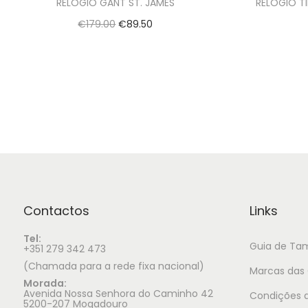
RELÓGIO GANT ST. JAMES
RELÓGIO T
€
179.00
€
89.50
Adicionar
Contactos
Links
Tel:
Guia de Ta
+351 279 342 473
(Chamada para a rede fixa nacional)
Marcas das 
Morada:
Avenida Nossa Senhora do Caminho 42
Condições d
5200-207 Mogadouro