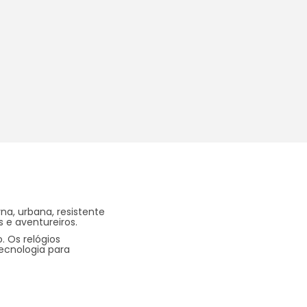
a, urbana, resistente
es e aventureiros.
 Os relógios
ecnologia para