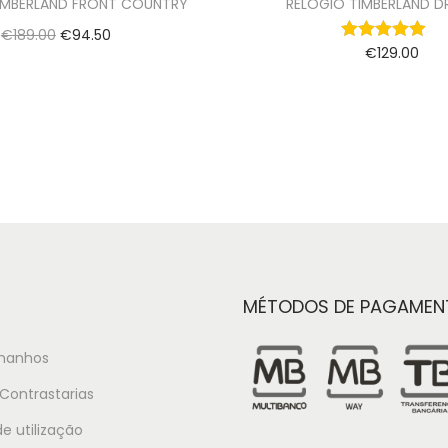
IMBERLAND FRONT COUNTRY
RELÓGIO TIMBERLAND D
€
189.00
€
94.50
€
129.00
Adicionar
Adicionar
MÉTODOS DE PAGAMEN
manhos
Contrastarias
e utilização