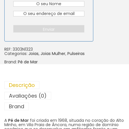
Enviar
REF:
3303N1323
Categorias:
Joias
,
Joias Mulher
,
Pulseiras
Brand:
Pé de Mar
Descrição
Avaliações (0)
Brand
A
Pé de Mar
foi criada em 1968, situada no coração do Alto
Minho, em Vila Praia de Âncora, numa região de domínio
oceânico que se desenvolve em anfiteatro frente a um