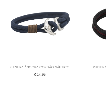
PULSEIRA ÂNCORA CORDÃO NÁUTICO
PULSEIR
€
24.95
Ver opções