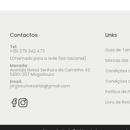
Contactos
Links
Tel:
Guia de Ta
+351 279 342 473
(Chamada para a rede fixa nacional)
Marcas das 
Morada:
Avenida Nossa Senhora do Caminho 42
Condições d
5200-207 Mogadouro
Condições 
Email:
jorgeourivesarias@gmail.com
Política de 
Livro de Re