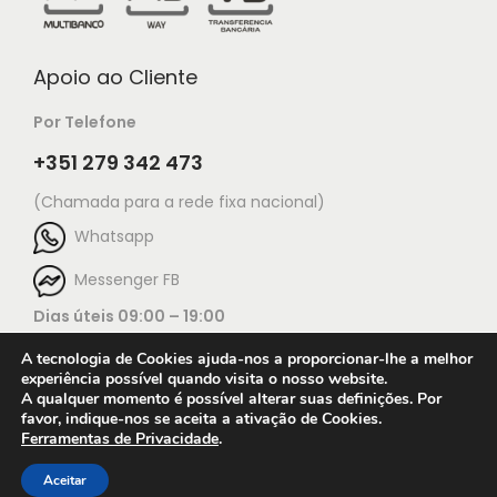
Apoio ao Cliente
Por Telefone
+351 279 342 473
(Chamada para a rede fixa nacional)
Whatsapp
Messenger FB
Dias úteis 09:00 – 19:00
A tecnologia de Cookies ajuda-nos a proporcionar-lhe a melhor
experiência possível quando visita o nosso website.
A qualquer momento é possível alterar suas definições. Por
favor, indique-nos se aceita a ativação de Cookies.
Ferramentas de Privacidade
.
Open c
© 2025 Jorge Ourivesaria |
Manutenção: TECH X
Condições de utilização do website
Aceitar
Terms & Conditions
Press