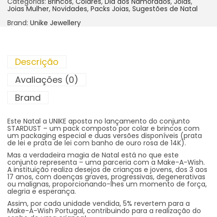
Categorias:
Brincos
,
Colares
,
Dia dos Namorados
,
Joias
,
Joias Mulher
,
Novidades
,
Packs Joias
,
Sugestões de Natal
Brand:
Unike Jewellery
Descrição
Avaliações (0)
Brand
Este Natal a UNIKE aposta no lançamento do conjunto
STARDUST – um pack composto por colar e brincos com
um packaging especial e duas versões disponíveis (prata
de lei e prata de lei com banho de ouro rosa de 14K).
Mas a verdadeira magia de Natal está no que este
conjunto representa – uma parceria com a Make-A-Wish.
A instituição realiza desejos de crianças e jovens, dos 3 aos
17 anos, com doenças graves, progressivas, degenerativas
ou malignas, proporcionando-lhes um momento de força,
alegria e esperança.
Assim, por cada unidade vendida, 5% revertem para a
Make-A-Wish Portugal, contribuindo para a realização do