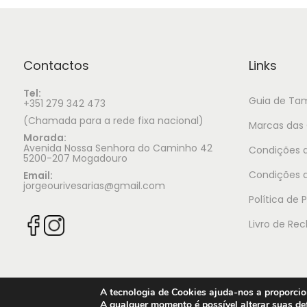
Contactos
Links
Tel:
Guia de Ta
+351 279 342 473
(Chamada para a rede fixa nacional)
Marcas das 
Morada:
Avenida Nossa Senhora do Caminho 42
Condições d
5200-207 Mogadouro
Condições 
Email:
jorgeourivesarias@gmail.com
Política de 
Livro de Re
A tecnologia de Cookies ajuda-nos a proporcion
A qualquer momento é possível alterar suas def