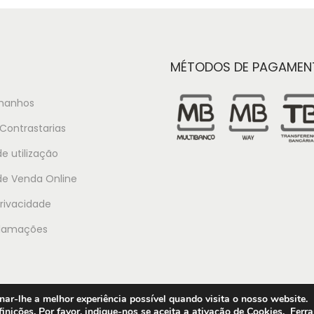
MÉTODOS DE PAGAMEN
manhos
Contrastarias
e utilização
de Venda Online
Privacidade
clamações
ar-lhe a melhor experiência possível quando visita o nosso website.
inições. Por favor, indique-nos se aceita a ativação de Cookies.
Ferr