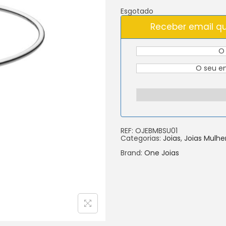
Esgotado
Receber email qu
REF:
OJEBMBSU01
Categorias:
Joias
,
Joias Mulhe
Brand:
One Joias