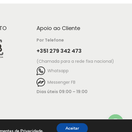
TO
Apoio ao Cliente
Por Telefone
+351 279 342 473
(Chamada para a rede fixa nacional)
Whatsapp
Messenger FB
Dias úteis 09:00 – 19:00
Aceitar
amentas de Privacidade
.