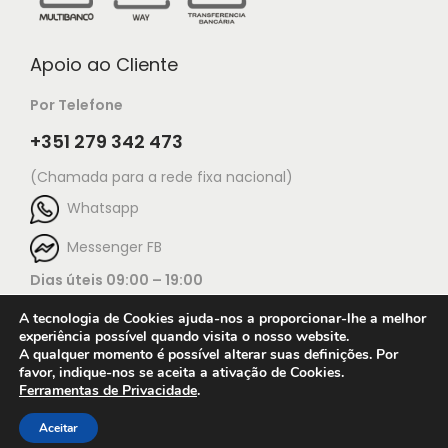
Apoio ao Cliente
Por Telefone
+351 279 342 473
(Chamada para a rede fixa nacional)
Whatsapp
Messenger FB
Dias úteis 09:00 – 19:00
A tecnologia de Cookies ajuda-nos a proporcionar-lhe a melhor
experiência possível quando visita o nosso website.
A qualquer momento é possível alterar suas definições. Por
favor, indique-nos se aceita a ativação de Cookies.
Ferramentas de Privacidade
.
Open c
© 2025 Jorge Ourivesaria |
Manutenção: TECH X
Condições de utilização do website
Aceitar
Terms & Conditions
Press