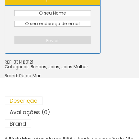
Enviar
REF:
3314B0121
Categorias:
Brincos
,
Joias
,
Joias Mulher
Brand:
Pé de Mar
Descrição
Avaliações (0)
Brand
A
Pé de Mar
foi criada em 1968, situada no coração do Alto