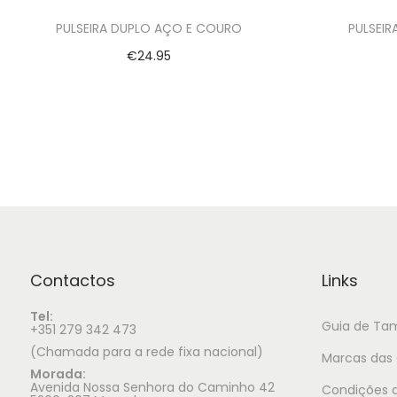
PULSEIRA DUPLO AÇO E COURO
PULSEIR
€
24.95
Ver opções
Contactos
Links
Tel:
Guia de Ta
+351 279 342 473
(Chamada para a rede fixa nacional)
Marcas das 
Morada:
Avenida Nossa Senhora do Caminho 42
Condições d