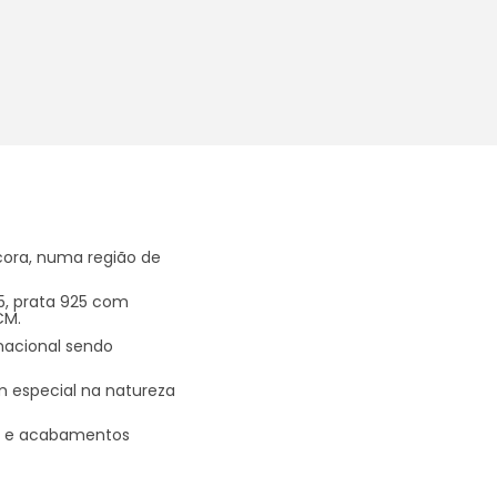
ncora, numa região de
25, prata 925 com
CM.
nacional sendo
m especial na natureza
es e acabamentos