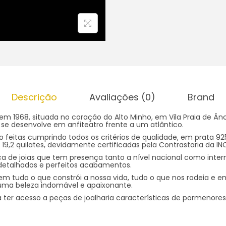
Descrição
Avaliações (0)
Brand
 em 1968, situada no coração do Alto Minho, em Vila Praia de Â
se desenvolve em anfiteatro frente a um atlântico.
 feitas cumprindo todos os critérios de qualidade, em prata 9
19,2 quilates, devidamente certificadas pela Contrastaria da IN
 de joias que tem presença tanto a nível nacional como inter
detalhados e perfeitos acabamentos.
em tudo o que constrói a nossa vida, tudo o que nos rodeia e e
uma beleza indomável e apaixonante.
 ter acesso a peças de joalharia características de pormenor