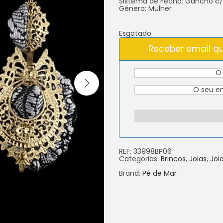
Sistema de Fecho: Gancho c/
Género: Mulher
Esgotado
Receber email qu
REF:
33998BP06
Categorias:
Brincos
,
Joias
,
Joi
Brand:
Pé de Mar