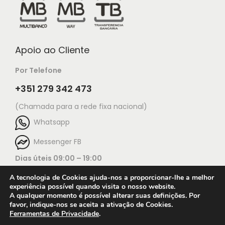
Apoio ao Cliente
Por Telefone
+351 279 342 473
(Chamada para a rede fixa nacional)
Whatsapp
Messenger FB
Dias úteis 09:00 – 19:00
A tecnologia de Cookies ajuda-nos a proporcionar-lhe a melhor
experiência possível quando visita o nosso website.
A qualquer momento é possível alterar suas definições. Por
favor, indique-nos se aceita a ativação de Cookies.
Ferramentas de Privacidade
.
Open c
© 2025 Jorge Ourivesaria |
Manutenção: TECH X