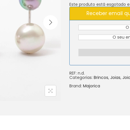
Este produto está esgotado e 
Receber email qu
REF:
n.d.
Categorias:
Brincos
,
Joias
,
Joi
Brand:
Majorica