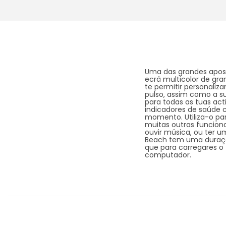
Uma das grandes apos
ecrâ multicolor de gr
te permitir personaliz
pulso, assim como a s
para todas as tuas act
indicadores de saúde c
momento. Utiliza-o par
muitas outras funciona
ouvir música, ou ter u
Beach tem uma duração
que para carregares o
computador.