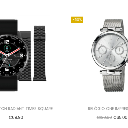
-50%
CH RADIANT TIMES SQUARE
RELÓGIO ONE IMPRES
€
69.90
€
130.00
€
65.00
Adicionar
Adicionar