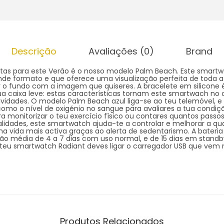
Descrição
Avaliações (0)
Brand
tas para este Verão é o nosso modelo Palm Beach. Este smar
ande formato e que oferece uma visualização perfeita de toda 
ar o fundo com a imagem que quiseres. A bracelete em silicone 
ua caixa leve: estas características tornam este smartwach no
ividades. O modelo Palm Beach azul liga-se ao teu telemóvel, 
omo o nível de oxigénio no sangue para avaliares a tua condiçã
a monitorizar o teu exercício físico ou contares quantos passos 
lidades, este smartwatch ajuda-te a controlar e melhorar a qu
ma vida mais activa graças ao alerta de sedentarismo. A bater
 média de 4 a 7 dias com uso normal, e de 15 dias em standb
 teu smartwatch Radiant deves ligar o carregador USB que vem 
Produtos Relacionados