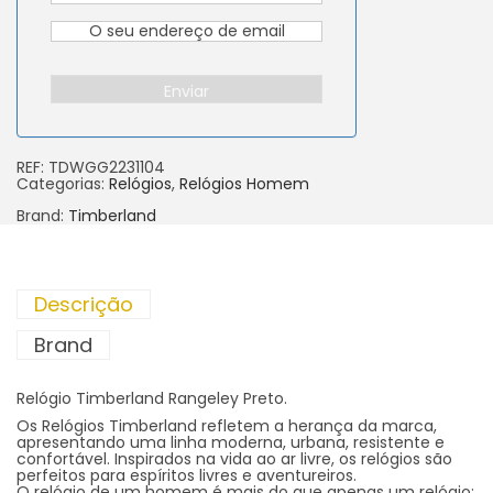
Enviar
REF:
TDWGG2231104
Categorias:
Relógios
,
Relógios Homem
Brand:
Timberland
Descrição
Brand
Relógio Timberland Rangeley Preto.
Os Relógios Timberland refletem a herança da marca,
apresentando uma linha moderna, urbana, resistente e
confortável. Inspirados na vida ao ar livre, os relógios são
perfeitos para espíritos livres e aventureiros.
O relógio de um homem é mais do que apenas um relógio: