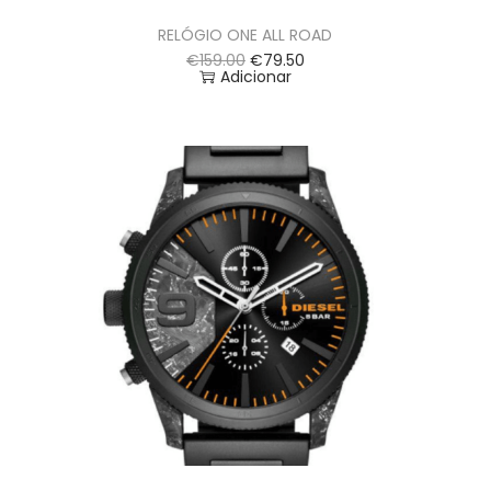
RELÓGIO ONE ALL ROAD
€
159.00
€
79.50
Adicionar