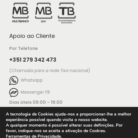
Apoio ao Cliente
Por Telefone
+351 279 342 473
(Chamada para a rede fixa nacional)
Whatsapp
Messenger FB
Dias úteis 09:00 – 19:00
A tecnologia de Cookies ajuda-nos a proporcionar-lhe a melhor
experiência possível quando visita o nosso website.
A qualquer momento é possível alterar suas definições. Por
favor, indique-nos se aceita a ativação de Cookies.
Ferramentas de Privacidade
.
Open c