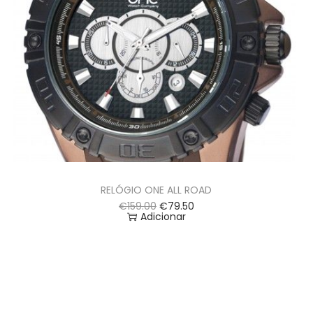
RELÓGIO ONE ALL ROAD
€
159.00
€
79.50
Adicionar