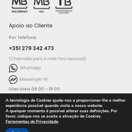
Apoio ao Cliente
Por Telefone
+351 279 342 473
(Chamada para a rede fixa nacional)
Whatsapp
Messenger FB
Dias úteis 09:00 – 19:00
A tecnologia de Cookies ajuda-nos a proporcionar-lhe a melhor
experiência possível quando visita o nosso website.
A qualquer momento é possível alterar suas definições. Por
favor, indique-nos se aceita a ativação de Cookies.
Ferramentas de Privacidade
.
Open c
© 2025 Jorge Ourivesaria |
Manutenção: TECH X