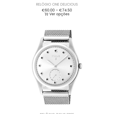
RELÓGIO ONE DELICIOUS
€
60.00
–
€
74.50
Ver opções