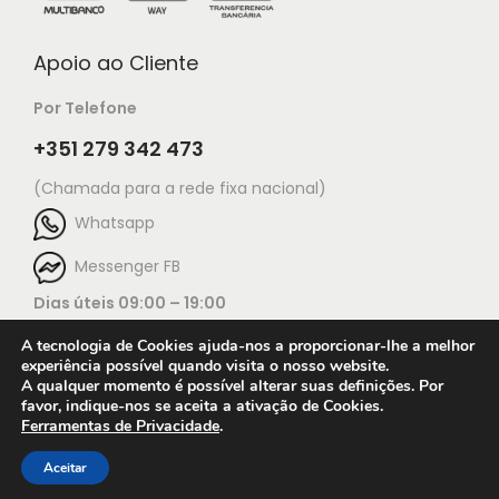
Apoio ao Cliente
Por Telefone
+351 279 342 473
(Chamada para a rede fixa nacional)
Whatsapp
Messenger FB
Dias úteis 09:00 – 19:00
A tecnologia de Cookies ajuda-nos a proporcionar-lhe a melhor
experiência possível quando visita o nosso website.
A qualquer momento é possível alterar suas definições. Por
favor, indique-nos se aceita a ativação de Cookies.
Ferramentas de Privacidade
.
Open c
© 2025 Jorge Ourivesaria |
Manutenção: TECH X
Condições de utilização do website
Aceitar
Terms & Conditions
Press