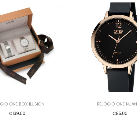
GIO ONE BOX ILUSION
RELÓGIO ONE NUA
€
139.00
€
85.00
Adicionar
Adicionar