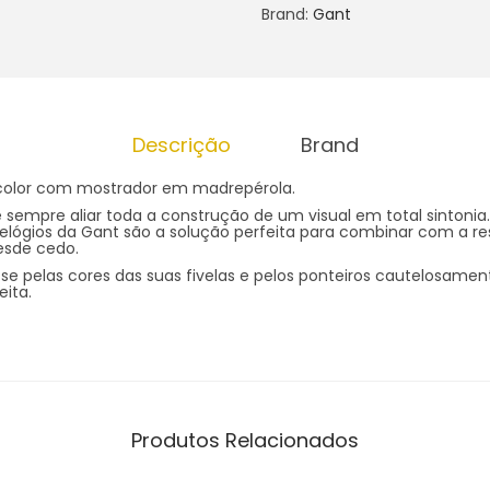
Brand:
Gant
Descrição
Brand
icolor com mostrador em madrepérola.
 sempre aliar toda a construção de um visual em total sintoni
relógios da Gant são a solução perfeita para combinar com a r
esde cedo.
se pelas cores das suas fivelas e pelos ponteiros cautelosame
ita.
Produtos Relacionados