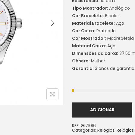
Resistência:
10 atm
Tipo Mostrador
: Analógico
Cor Bracelete:
Bicolor
Material Bracelete:
Aço
Cor Caixa:
Prateado
Cor Mostrador
: Madrepérola
Material Caixa:
Aço
Dimensões da caixa:
37.50
Género:
Mulher
Garantia:
3 anos de garantia
ADICIONAR
REF:
G171016
Categorias:
Relógios
,
Relógios