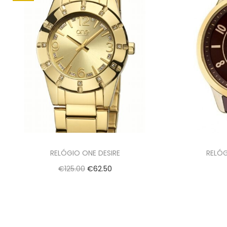
RELÓGIO ONE DESIRE
RELÓG
€
125.00
€
62.50
Adicionar