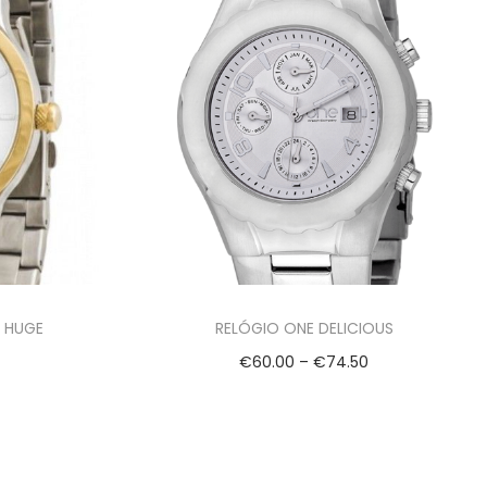
I HUGE
RELÓGIO ONE DELICIOUS
€
60.00
–
€
74.50
Ver opções