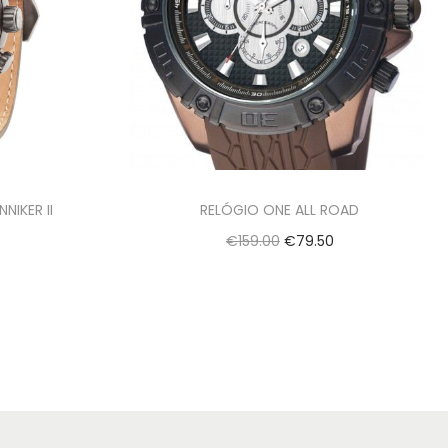
NIKER II
RELÓGIO ONE ALL ROAD
€
159.00
€
79.50
Adicionar