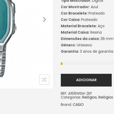
Tipo Mostrador:
Digital
Cor Mostrador:
Azul
Cor Bracelete:
Prateado
Cor Caixa:
Prateado
Material Bracelete:
Aço
Material Caixa:
Resina
Dimensões da caixa:
36 mm
Género:
Unissexo
Garantia:
3 anos de garantia
ADICIONAR
REF:
A168WEM-2EF
Categorias:
Relógios
,
Relógio
Brand:
CASIO