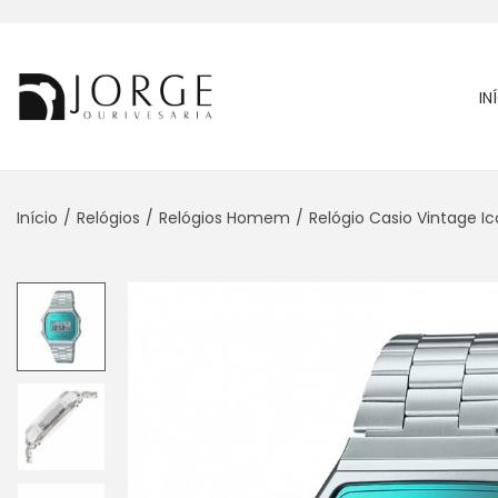
IN
Início
/
Relógios
/
Relógios Homem
/
Relógio Casio Vintage I