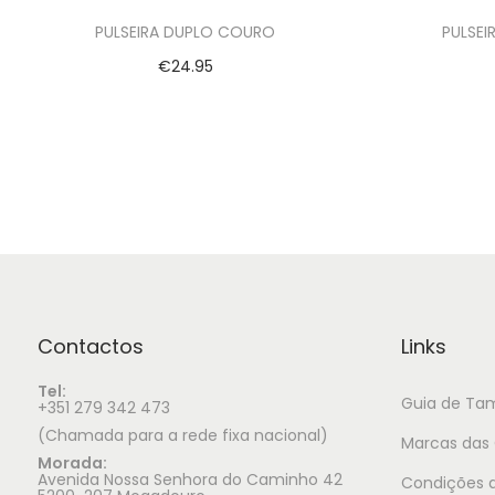
PULSEIRA DUPLO COURO
PULSE
€
24.95
Ver opções
Contactos
Links
Tel:
Guia de Ta
+351 279 342 473
(Chamada para a rede fixa nacional)
Marcas das 
Morada:
Avenida Nossa Senhora do Caminho 42
Condições d