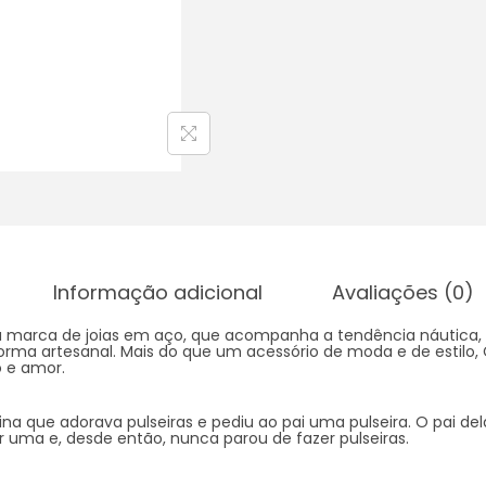
Informação adicional
Avaliações (0)
marca de joias em aço, que acompanha a tendência náutica, 
e forma artesanal. Mais do que um acessório de moda e de esti
o e amor.
a que adorava pulseiras e pediu ao pai uma pulseira. O pai de
er uma e, desde então, nunca parou de fazer pulseiras.