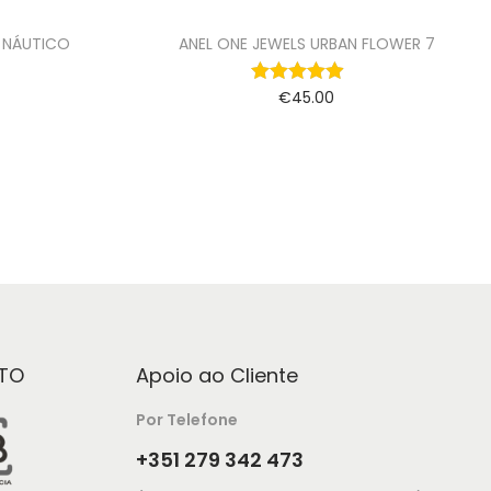
 NÁUTICO
ANEL ONE JEWELS URBAN FLOWER 7
€
45.00
Ver opções
TO
Apoio ao Cliente
Por Telefone
+351 279 342 473