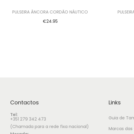
PULSEIRA ÂNCORA CORDÃO NÁUTICO
PULSEIR
€
24.95
Ver opções
Contactos
Links
Tel:
Guia de Ta
+351 279 342 473
(Chamada para a rede fixa nacional)
Marcas das 