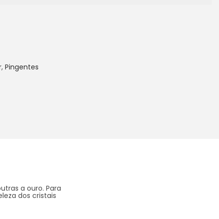
r
,
Pingentes
utras a ouro. Para
eza dos cristais