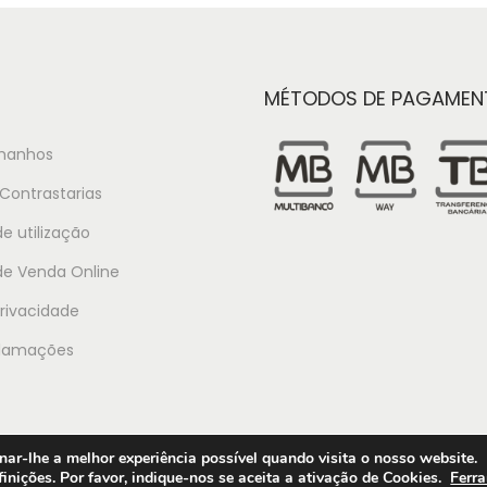
MÉTODOS DE PAGAMEN
manhos
Contrastarias
e utilização
de Venda Online
Privacidade
clamações
ar-lhe a melhor experiência possível quando visita o nosso website.
inições. Por favor, indique-nos se aceita a ativação de Cookies.
Ferr
Condiçõ