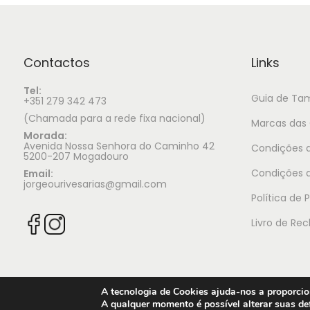
Contactos
Links
Tel:
Guia de Ta
+351 279 342 473
(Chamada para a rede fixa nacional)
Marcas das 
Morada:
Avenida Nossa Senhora do Caminho 42
Condições d
5200-207 Mogadouro
Condições 
Email:
jorgeourivesarias@gmail.com
Política de 
Livro de Re
A tecnologia de Cookies ajuda-nos a proporcion
A qualquer momento é possível alterar suas def
© 2025 Jorge Ourivesaria |
Manutenção: TECH X