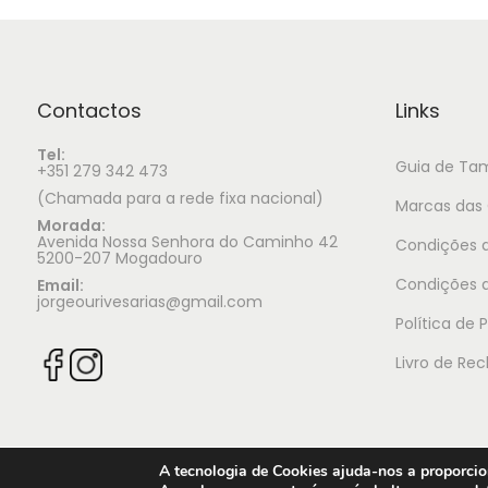
Contactos
Links
Tel:
Guia de Ta
+351 279 342 473
(Chamada para a rede fixa nacional)
Marcas das 
Morada:
Avenida Nossa Senhora do Caminho 42
Condições d
5200-207 Mogadouro
Condições 
Email:
jorgeourivesarias@gmail.com
Política de 
Livro de Re
A tecnologia de Cookies ajuda-nos a proporcion