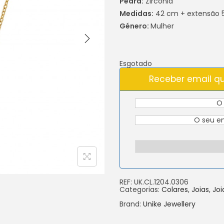
Pedra:
Zircónia
Medidas:
42 cm + extensão 
Género:
Mulher
Esgotado
Receber email qu
REF:
UK.CL.1204.0306
Categorias:
Colares
,
Joias
,
Joi
Brand:
Unike Jewellery