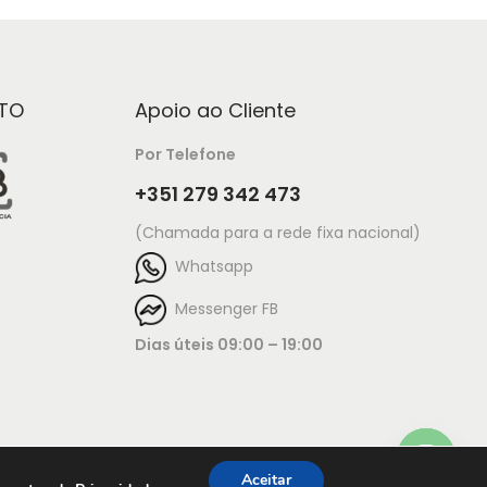
TO
Apoio ao Cliente
Por Telefone
+351 279 342 473
(Chamada para a rede fixa nacional)
Whatsapp
Messenger FB
Dias úteis 09:00 – 19:00
Aceitar