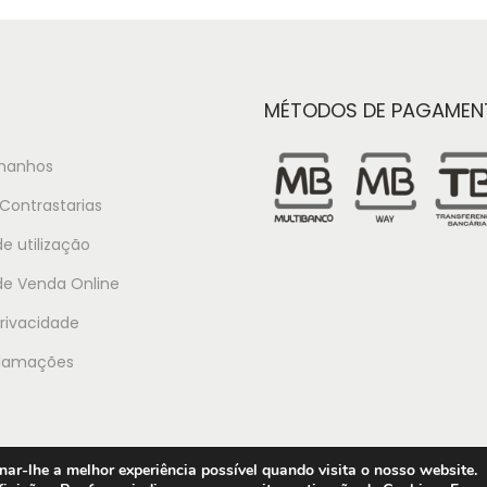
MÉTODOS DE PAGAMEN
manhos
Contrastarias
e utilização
de Venda Online
Privacidade
clamações
ar-lhe a melhor experiência possível quando visita o nosso website.