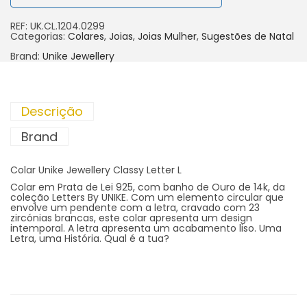
REF:
UK.CL.1204.0299
Categorias:
Colares
,
Joias
,
Joias Mulher
,
Sugestões de Natal
Brand:
Unike Jewellery
Descrição
Brand
Colar Unike Jewellery Classy Letter L
Colar em Prata de Lei 925, com banho de Ouro de 14k, da
coleção Letters By UNIKE. Com um elemento circular que
envolve um pendente com a letra, cravado com 23
zircónias brancas, este colar apresenta um design
intemporal. A letra apresenta um acabamento liso. Uma
Letra, uma História. Qual é a tua?