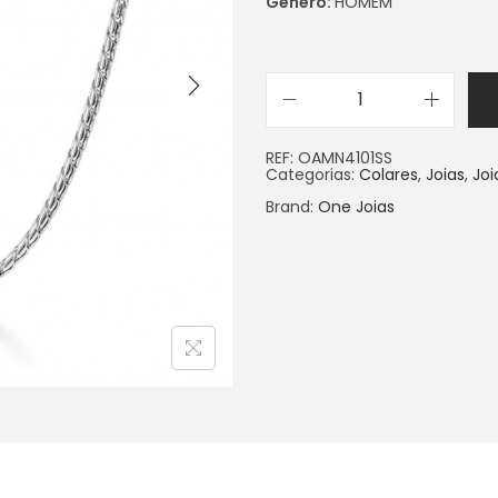
Género:
HOMEM
REF:
OAMN4101SS
Categorias:
Colares
,
Joias
,
Jo
Brand:
One Joias