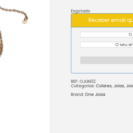
Esgotado
Receber email qu
REF:
OJUN02
Categorias:
Colares
,
Joias
,
Joi
Brand:
One Joias