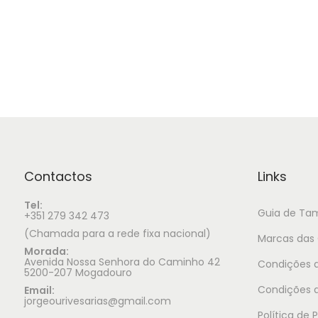
Ver opções
Contactos
Links
Tel:
Guia de Ta
+351 279 342 473
(Chamada para a rede fixa nacional)
Marcas das 
Morada:
Avenida Nossa Senhora do Caminho 42
Condições d
5200-207 Mogadouro
Condições 
Email:
jorgeourivesarias@gmail.com
Política de 