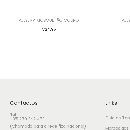
PULSEIRA MOSQUETÃO COURO
PUL
€
24.95
Ver opções
Contactos
Links
Tel:
Guia de Ta
+351 279 342 473
(Chamada para a rede fixa nacional)
Marcas das 