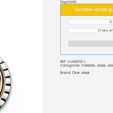
Esgotado
Receber email qu
REF:
OJANS01-L
Categorias:
Colares
,
Joias
,
Joi
Brand:
One Joias