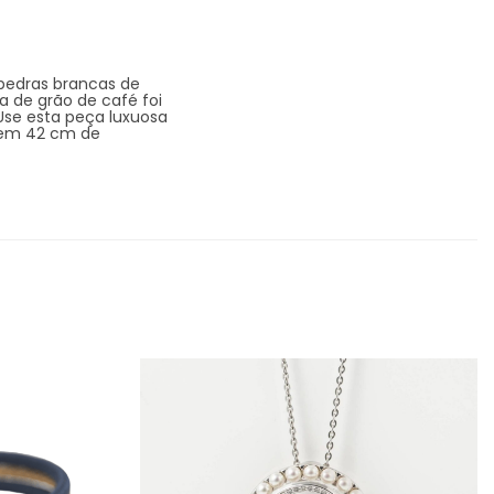
pedras brancas de
ca de grão de café foi
se esta peça luxuosa
 tem 42 cm de