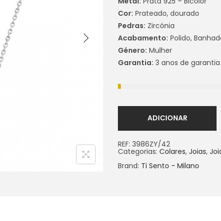
Metal:
Prata 925 – Bicolor
Cor:
Prateado, dourado
Pedras:
Zircónia
Acabamento:
Polido, Banhad
Género:
Mulher
Garantia:
3 anos de garantia
ADICIONAR
REF:
3986ZY/42
Categorias:
Colares
,
Joias
,
Joi
Brand:
Ti Sento - Milano