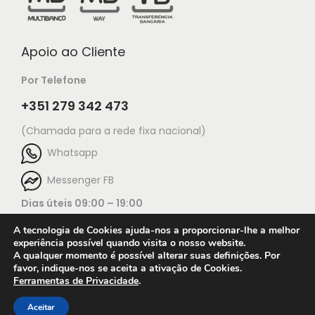
Apoio ao Cliente
Por Telefone
+351 279 342 473
(Chamada para a rede fixa nacional)
Whatsapp
Messenger FB
Dias úteis 09:00 – 19:00
A tecnologia de Cookies ajuda-nos a proporcionar-lhe a melhor
experiência possível quando visita o nosso website.
A qualquer momento é possível alterar suas definições. Por
favor, indique-nos se aceita a ativação de Cookies.
Ferramentas de Privacidade
.
Open c
© 2025 Jorge Ourivesaria |
Manutenção: TECH X
Condições de utilização do website
Aceitar