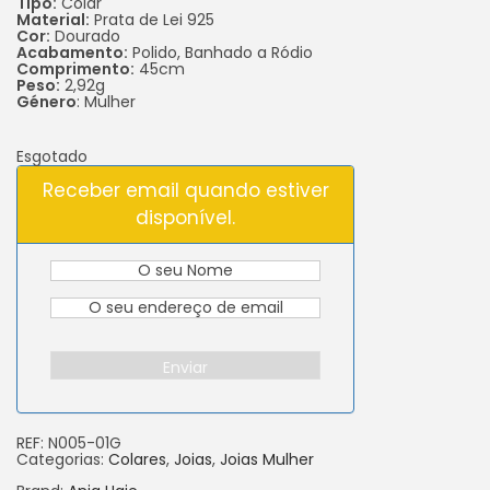
Tipo:
Colar
Material:
Prata de Lei 925
Cor:
Dourado
Acabamento:
Polido, Banhado a Ródio
Comprimento:
45cm
Peso:
2,92g
Género
: Mulher
Esgotado
Receber email quando estiver
disponível.
Enviar
REF:
N005-01G
Categorias:
Colares
,
Joias
,
Joias Mulher