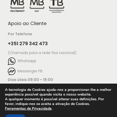
Apoio ao Cliente
Por Telefone
+351 279 342 473
(Chamada para a rede fixa nacional)
Whatsapp
Messenger FB
Dias úteis 09:00 – 19:00
A tecnologia de Cookies ajuda-nos a proporcionar-lhe a melhor
experiência possível quando visita o nosso website.
A qualquer momento é possível alterar suas definições. Por
favor, indique-nos se aceita a ativação de Cookies.
Ferramentas de Privacidade
.
Open c
© 2025 Jorge Ourivesaria |
Manutenção: TECH X