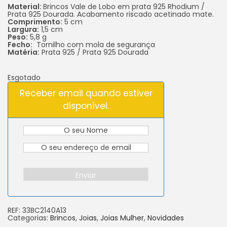
Material:
Brincos Vale de Lobo em prata 925 Rhodium /
Prata 925 Dourada. Acabamento riscado acetinado mate.
Comprimento:
5 cm
Largura:
1,5 cm
Peso:
5,8 g
Fecho:
Tornilho com mola de segurança
Matéria:
Prata 925 / Prata 925 Dourada
Esgotado
Receber email quando estiver
disponível.
Enviar
REF:
33BC2140A13
Categorias:
Brincos
,
Joias
,
Joias Mulher
,
Novidades