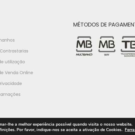
MÉTODOS DE PAGAMEN
manhos
Contrastarias
e utilização
de Venda Online
Privacidade
clamações
ar-lhe a melhor experiência possível quando visita o nosso website.
inições. Por favor, indique-nos se aceita a ativação de Cookies.
Ferr
Condiçõ