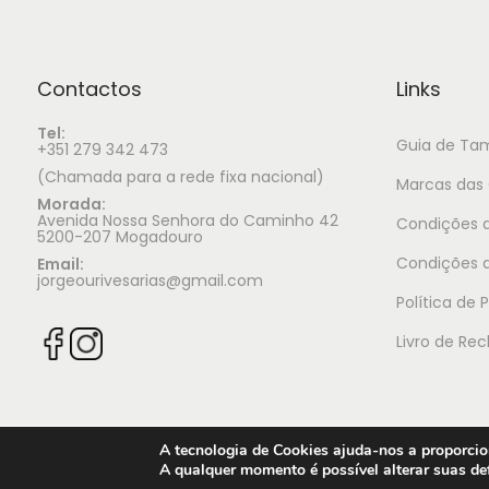
Contactos
Links
Tel:
Guia de Ta
+351 279 342 473
(Chamada para a rede fixa nacional)
Marcas das 
Morada:
Avenida Nossa Senhora do Caminho 42
Condições d
5200-207 Mogadouro
Condições 
Email:
jorgeourivesarias@gmail.com
Política de 
Livro de Re
A tecnologia de Cookies ajuda-nos a proporcion
A qualquer momento é possível alterar suas def
© 2025 Jorge Ourivesaria |
Manutenção: TECH X