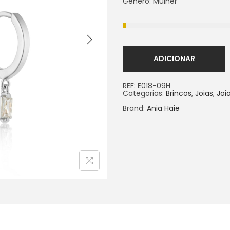
Género: Mulher
ADICIONAR
REF:
E018-09H
Categorias:
Brincos
,
Joias
,
Joi
Brand:
Ania Haie