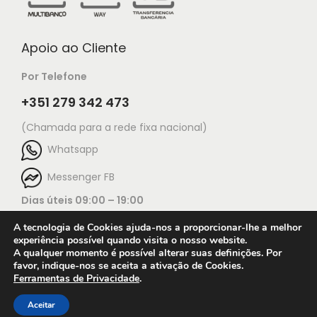
Apoio ao Cliente
Por Telefone
+351 279 342 473
(Chamada para a rede fixa nacional)
Whatsapp
Messenger FB
Dias úteis 09:00 – 19:00
A tecnologia de Cookies ajuda-nos a proporcionar-lhe a melhor
experiência possível quando visita o nosso website.
A qualquer momento é possível alterar suas definições. Por
favor, indique-nos se aceita a ativação de Cookies.
Ferramentas de Privacidade
.
Open c
© 2025 Jorge Ourivesaria |
Manutenção: TECH X
Condições de utilização do website
Aceitar
Terms & Conditions
Press