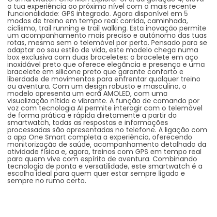
a tua experiência ao próximo nível com a mais recente
funcionalidade: GPS integrado. Agora disponível em 5
modos de treino em tempo real: corrida, caminhada,
ciclismo, trail running e trail walking. Esta inovação permite
um acompanhamento mais preciso e autónomo das tuas
rotas, mesmo sem o telemóvel por perto. Pensado para se
adaptar ao seu estilo de vida, este modelo chega numa
box exclusiva com duas braceletes: a bracelete em aço
inoxidável preto que oferece elegância e presença e uma
bracelete em silicone preto que garante conforto e
liberdade de movimentos para enfrentar qualquer treino
ou aventura. Com um design robusto e masculino, o
modelo apresenta um ecrã AMOLED, com uma
visualização nítida e vibrante. A função de comando por
voz com tecnologia AI permite interagir com o telemóvel
de forma prática e rápida diretamente a partir do
smartwatch, todas as respostas e informações
processadas são apresentadas no telefone. A ligação com
a app One Smart completa a experiência, oferecendo
monitorização de saúde, acompanhamento detalhado da
atividade física e, agora, treinos com GPS em tempo real
para quem vive com espírito de aventura. Combinando
tecnologia de ponta e versatilidade, este smartwatch é a
escolha ideal para quem quer estar sempre ligado e
sempre no rumo certo.