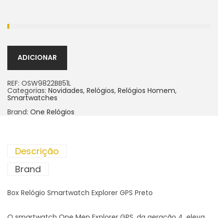
ADICIONAR
REF:
OSW9822BB51L
Categorias:
Novidades
,
Relógios
,
Relógios Homem
,
Smartwatches
Brand:
One Relógios
Descrição
Brand
Box Relógio Smartwatch Explorer GPS Preto
O smartwatch One Men Explorer GPS, da geração 4, eleva