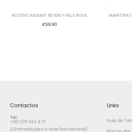
RELÓGIO RADIANT BEVERLY HILLS ROSA
SMARTWATC
€
59.90
Adicionar
Contactos
Links
Tel:
Guia de Ta
+351 279 342 473
(Chamada para a rede fixa nacional)
Marcas das 