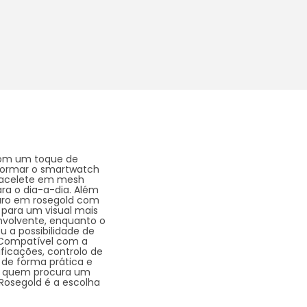
 com um toque de
sformar o smartwatch
bracelete em mesh
ra o dia-a-dia. Além
m aro em rosegold com
d para um visual mais
envolvente, enquanto o
u a possibilidade de
. Compatível com a
ficações, controlo de
de forma prática e
ra quem procura um
 Rosegold é a escolha