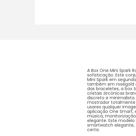
A Box One Mini Spark 
sofisticação. Este con
Mini Spark em segundo
também em rosegold e u
das braceletes, a box 
cristais zircónicas br
discreto e minimalista
mostrador totalmente p
usares qualquer image
aplicação One Smart, e
música, monitorizaçã
elegante. Este modelo
smartwatch elegante, f
certa.