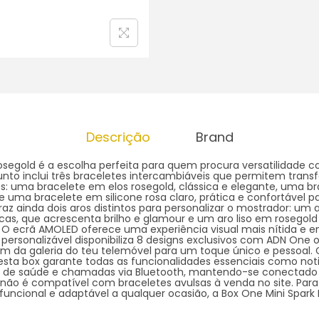
Descrição
Brand
Rosegold é a escolha perfeita para quem procura versatilidade
junto inclui três braceletes intercambiáveis que permitem tran
s: uma bracelete em elos rosegold, clássica e elegante, uma 
ma bracelete em silicone rosa claro, prática e confortável pa
traz ainda dois aros distintos para personalizar o mostrador: u
ancas, que acrescenta brilho e glamour e um aro liso em rosegol
. O ecrã AMOLED oferece uma experiência visual mais nítida e 
ersonalizável disponibiliza 8 designs exclusivos com ADN One o
m da galeria do teu telemóvel para um toque único e pessoal
sta box garante todas as funcionalidades essenciais como noti
o de saúde e chamadas via Bluetooth, mantendo-se conectado 
 não é compatível com braceletes avulsas à venda no site. Pa
uncional e adaptável a qualquer ocasião, a Box One Mini Spark